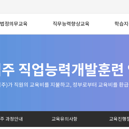
법정의무교육
직무능력향상교육
학습지
전체
전체
공지
법정필수교육
병원
자주묻
주 직업능력개발훈련
의료인증필수교육
일반기업
1:1
기타
PC원
주)가 직원의 교육비를 지불하고, 정부로부터 교육비를 환
주 과정안내
교육유의사항
교육진행