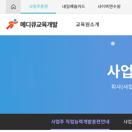
사업주훈련
내일배움카드
사이버연수원
교육원소개
교육원 소개
인사말
사업
비전
오시는 길
회사(사업
사업주 직업능력개발훈련안내
사업