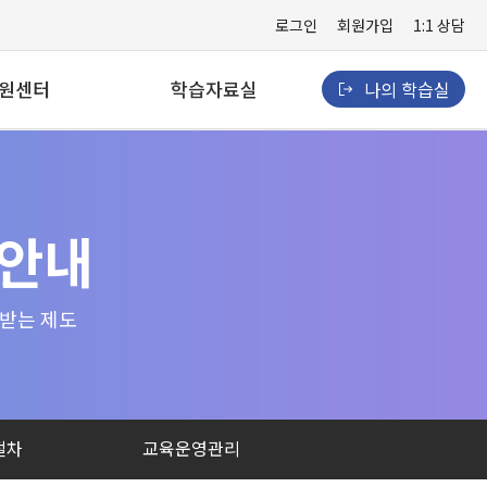
로그인
회원가입
1:1 상담
원센터
학습자료실
나의 학습실
사항
경영·사무
는 질문
보건·의료
 안내
 상담
보육
격지원
4차산업
급받는 제도
법정의무·기타
절차
교육운영관리