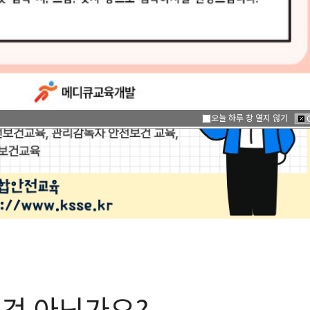
제도를 설
(1인 이상 사업장)
교육시간
1회
교
패널티
권고
패
,000만
사건발생 사업주 형사처벌 가
능
오늘 하루 창 열지 않기
것 아닌가요?