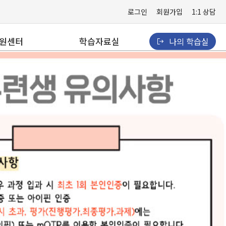
로그인
회원가입
1:1 상담
원센터
학습자료실
나의 학습실
사항
경영·사무
는 질문
보건·의료
 상담
보육
격지원
4차산업
법정의무·기타