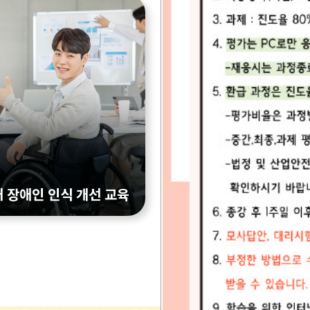
내 장애인 인식 개선 교육
퇴직연금교육
법령근거
근로자 퇴직급여보장
장애인고용촉진 및 직업재활
조
법5 조의 2
대상자
전 직원 (개인형퇴