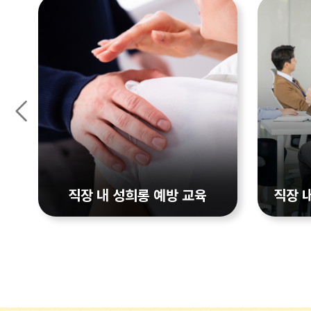
직장 내 성희롱 예방 교육
직장 
법령근거
법령근거
남녀공용평등법 제 13조
대상자
전직원