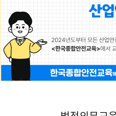
대상자
(1인 이상 사업장)
교육시간
1회(60분)
교육시간
패널티
교육 미이수시 최대 500만 원
패널티
법정의무교육