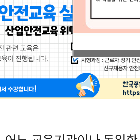
전직원
를 제외한 퇴직연금
(1인 이상 사업장)
정한기업)
1회(60분)
교육시간
연 1회 (60분 이상)
교육 미이수시 최대 300만 원
패널티
교육 미이수시 최대1
원
 어느 교육기관이나 동일한 