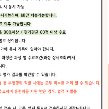
직장 내 괴롭힘 방지 교육
법 제 32
법령근거
고용노동부 발표 취업규칙 표
법
준안
대
직연금제도
대상자
전직원