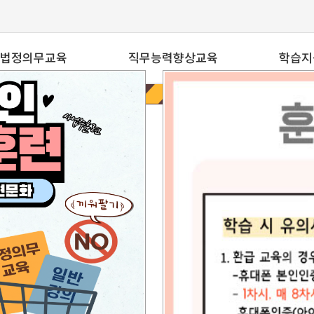
법정의무교육
직무능력향상교육
학습지
전체
전체
공지
법정필수교육
병원
자주묻
의료인증필수교육
일반기업
1:1
기타
PC원