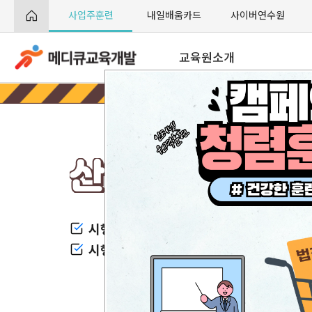
사업주훈련
내일배움카드
사이버연수원
교육원소개
교육원 소개
인사말
비전
오시는 길
시행일시 :
2024. 01. 01~
시행과정 :
근로자 정기 안전보건교육
관리자 안전보건 교육
신규채용자 안전보건교육